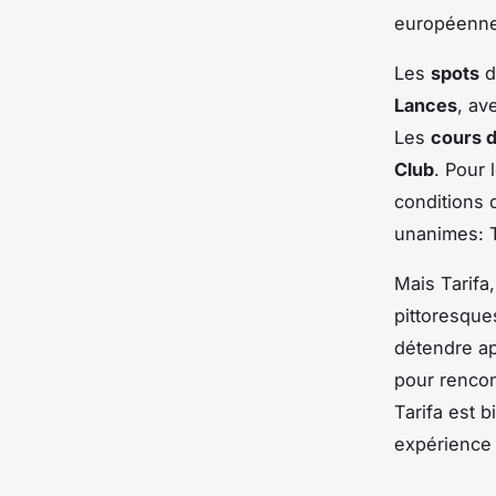
européenne
Les
spots
d
Lances
, av
Les
cours d
Club
. Pour
conditions 
unanimes: T
Mais Tarifa,
pittoresques
détendre ap
pour rencon
Tarifa est 
expérience 