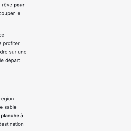
e rêve
pour
couper le
ce
 profiter
ndre sur une
de départ
 région
de sable
a planche à
destination