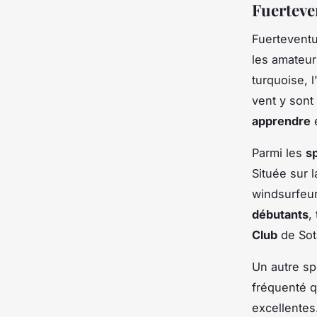
Fuerteven
Fuerteventu
les amateur
turquoise, l
vent y sont 
apprendre
e
Parmi les
s
Située sur 
windsurfeur
débutants
,
Club
de Sot
Un autre sp
fréquenté q
excellentes