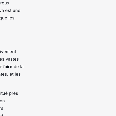
breux
va est une
 que les
tivement
ses vastes
r faire
de la
tes, et les
situé près
son
rs.
et