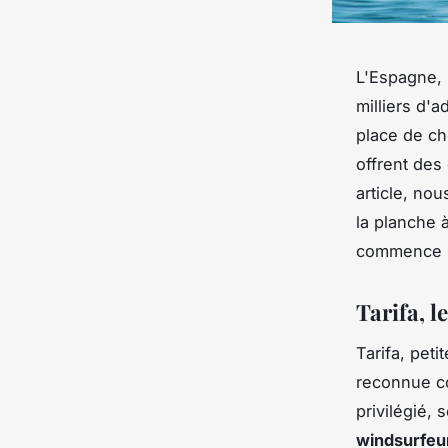
L'Espagne, 
milliers d'
place de ch
offrent des
article, no
la planche 
commence i
Tarifa, l
Tarifa, peti
reconnue c
privilégié, 
windsurfeu