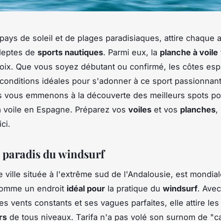
pays de soleil et de plages paradisiaques, attire chaque
adeptes de
sports nautiques
. Parmi eux, la
planche à voile
oix. Que vous soyez débutant ou confirmé, les côtes es
 conditions idéales pour s'adonner à ce sport passionnan
us vous emmenons à la découverte des meilleurs spots po
à voile en Espagne. Préparez vos
voiles
et vos
planches
,
ci.
e paradis du windsurf
te ville située à l'extrême sud de l'Andalousie, est mondi
omme un endroit
idéal pour
la pratique du
windsurf
. Avec
ses vents constants et ses vagues parfaites, elle attire les
rs
de tous niveaux. Tarifa n'a pas volé son surnom de "ca