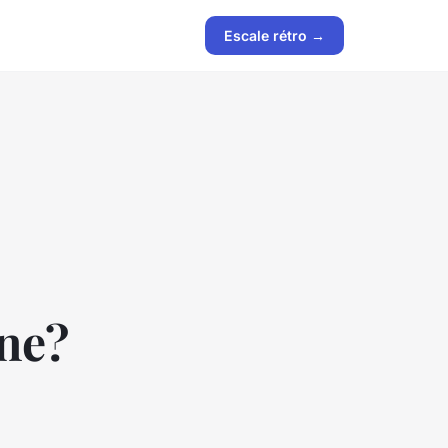
Escale rétro →
gne?