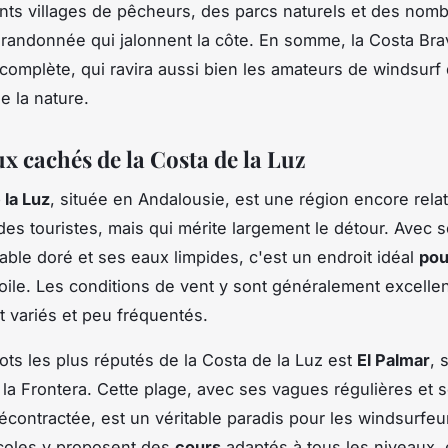
ts villages de pêcheurs, des parcs naturels et des nom
 randonnée qui jalonnent la côte. En somme, la Costa Bra
 complète, qui ravira aussi bien les amateurs de windsurf
 la nature.
x cachés de la Costa de la Luz
 la Luz
, située en Andalousie, est une région encore rela
s touristes, mais qui mérite largement le détour. Avec 
able doré et ses eaux limpides, c'est un endroit idéal
pou
oile. Les conditions de vent y sont généralement excellen
 variés et peu fréquentés.
ots les plus réputés de la Costa de la Luz est
El Palmar
, 
 la Frontera. Cette plage, avec ses vagues régulières et 
contractée, est un véritable paradis pour les windsurfeu
coles y proposent des
cours
adaptés à tous les niveaux, 