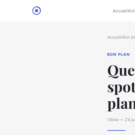
Accueil
Act
Accueil
›
Bon pl
BON PLAN
Quel
spot
plan
Olivia — 24 j