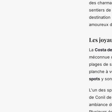
des charman
sentiers de
destination
amoureux de
Les joyau
La
Costa de
méconnue de
plages de s
planche à v
spots
y sont
L'un des sp
de Conil de
ambiance dé
Plusieurs é