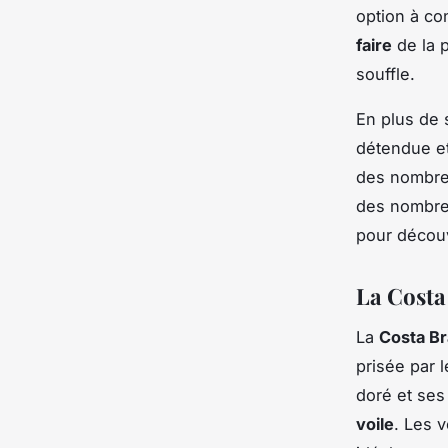
option à co
faire
de la p
souffle.
En plus de 
détendue et
des nombreu
des nombreu
pour découv
La Costa
La
Costa B
prisée par 
doré et ses
voile
. Les 