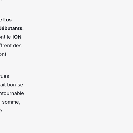
e Los
 débutants
.
ont le
ION
frent des
ont
 rues
fait bon se
ontournable
En somme,
e