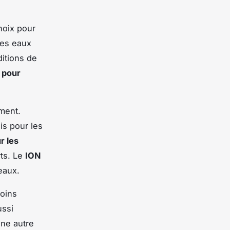
hoix pour
ses eaux
itions de
t
pour
ement.
is pour les
r les
rts. Le
ION
eaux.
Moins
ussi
une autre