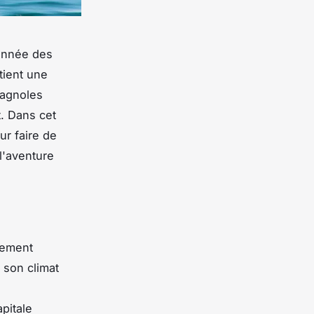
 année des
tient une
pagnoles
t. Dans cet
ur faire de
 l'aventure
alement
 son climat
pitale