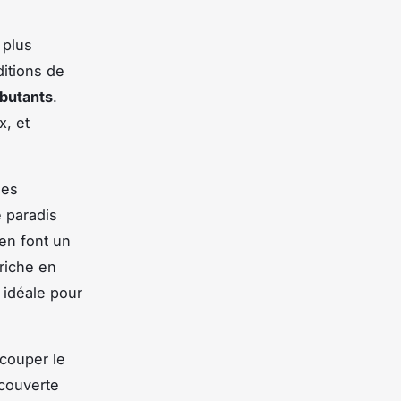
 plus
ditions de
ébutants
.
x, et
ues
e paradis
en font un
 riche en
n idéale pour
 couper le
écouverte