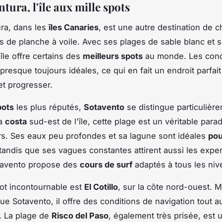
tura, l'île aux mille spots
ra, dans les
îles Canaries
, est une autre destination de c
s de planche à voile. Avec ses plages de sable blanc et 
'île offre certains des
meilleurs spots
au monde. Les cond
presque toujours idéales, ce qui en fait un endroit parfai
t progresser.
pots
les plus réputés,
Sotavento
se distingue particulièr
la
costa
sud-est de l'île, cette plage est un véritable parad
s. Ses eaux peu profondes et sa lagune sont idéales
pou
 tandis que ses vagues constantes attirent aussi les expe
avento propose des
cours de surf
adaptés à tous les niv
ot incontournable est
El Cotillo
, sur la côte nord-ouest. 
ue Sotavento, il offre des conditions de navigation tout a
. La plage de
Risco del Paso
, également très prisée, est 