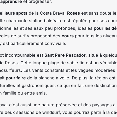
 apprendre
et progresser.
eilleurs spots
de la Costa Brava,
Roses
est sans doute le
tte charmante station balnéaire est réputée pour ses con
ionnelles et ses eaux peu profondes, idéales
pour les d
coles de surf y proposent des
cours
pour tous les niveau
y est particulièrement conviviale.
ot incontournable est
Sant Pere Pescador
, situé à quelq
de Roses. Cette longue plage de sable fin est un véritabl
ndsurfeurs. Les vents constants et les vagues modérées 
ait
pour faire
de la planche à voile. De plus, la région est
lturelles et gastronomiques, ce qui en fait une destinatio
n famille ou entre amis.
ava, c'est aussi une nature préservée et des paysages à
tre deux sessions de windsurf, vous pourrez partir à la d