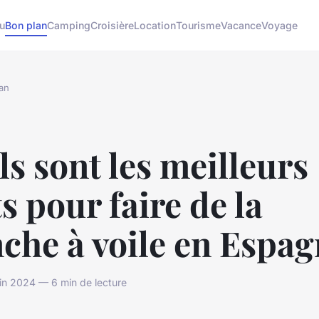
u
Bon plan
Camping
Croisière
Location
Tourisme
Vacance
Voyage
an
s sont les meilleurs
s pour faire de la
che à voile en Espa
uin 2024 — 6 min de lecture